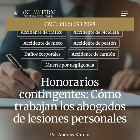
Ir
al
contenido
principal
CALL: (866) 693 7098
Accidente de tráfico
Accidente de bicicleta
Accidente de moto
Accidente de peatón
Daños corporales
Accidente de camión
Muerte por negligencia
Honorarios
contingentes: Cómo
trabajan los abogados
de lesiones personales
Por
Andrew Kumar