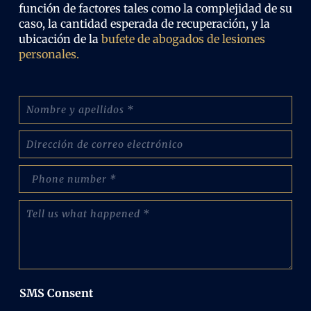
función de factores tales como la complejidad de su
caso, la cantidad esperada de recuperación, y la
ubicación de la
bufete de abogados de lesiones
personales.
N
o
m
C
b
o
r
r
e
p
r
:
h
e
(
o
o
C
O
n
e
u
b
e
l
é
l
N
e
n
i
u
c
t
g
m
t
a
a
b
r
n
t
e
SMS Consent
ó
o
o
r
n