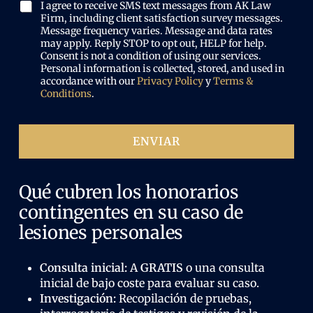
s
r
(
I agree to receive SMS text messages from AK Law
i
l
i
O
Firm, including client satisfaction survey messages.
c
o
o
b
Message frequency varies. Message and data rates
o
q
)
may apply. Reply STOP to opt out, HELP for help.
l
(
u
Consent is not a condition of using our services.
i
O
e
Personal information is collected, stored, and used in
g
b
p
accordance with our
Privacy Policy
y
Terms &
a
l
a
Conditions
.
t
i
s
o
g
ó
r
a
i
ENVIAR
t
o
o
)
r
i
Qué cubren los honorarios
o
contingentes en su caso de
)
lesiones personales
Consulta inicial:
A
GRATIS
o una consulta
inicial de bajo coste para evaluar su caso.
Investigación:
Recopilación de pruebas,