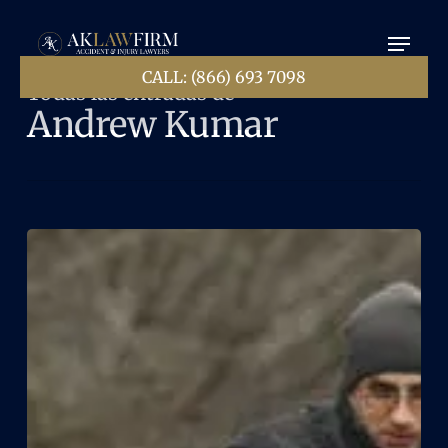
Ir
Menú
al
contenido
principal
CALL: (866) 693 7098
Todas las entradas de
Andrew Kumar